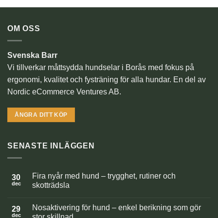
OM OSS
Svenska Barr
Vi tillverkar måttsydda hundselar i Borås med fokus på
ergonomi, kvalitet och fysträning för alla hundar. En del av
Nordic eCommerce Ventures AB.
ÅNGRA DITT KÖP
SENASTE INLÄGGEN
Fira nyår med hund – trygghet, rutiner och
30
dec
skotträdsla
Inga
kommentarer
Nosaktivering för hund – enkel berikning som gör
till
29
Fira
dec
stor skillnad