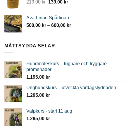
Det
Det
219,00
kr
139,00
kr
799,00 kr.
399,00 kr.
ursprungliga
nuvarande
priset
priset
Ava-Linan Spårlinan
var:
är:
Prisintervall:
500,00
kr
–
600,00
kr
219,00 kr.
139,00 kr.
500,00 kr
till
600,00 kr
MÅTTSYDDA SELAR
Hundmöteskurs – lugnare och tryggare
promenader
1.195,00
kr
Unghundskurs – utveckla vardagslydnaden
1.295,00
kr
Valpkurs - start 11 aug
1.295,00
kr