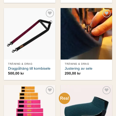
Add to
Add to
wishlist
wishlist
TRÄNING & DRAG
TRÄNING & DRAG
Dragpåhäng till kombisele
Justering av sele
500,00
kr
200,00
kr
Rea!
Add to
Add to
wishlist
wishlist