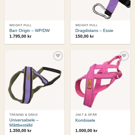
WEIGHT PULL
WEIGHT PULL
Barr Origin – WP/DW
Dragdistans – Essie
1.795,00
kr
150,00
kr
Add to
Add to
wishlist
wishlist
TRÄNING & DRAG
JAKT & SPÅR
Universalsele –
Kombisele
Måttbeställd
1.350,00
kr
1.000,00
kr