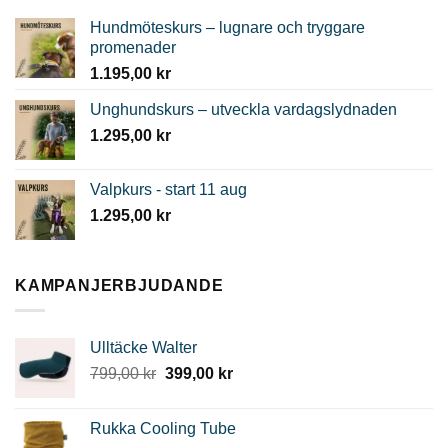
Hundmöteskurs – lugnare och tryggare
promenader
1.195,00
kr
Unghundskurs – utveckla vardagslydnaden
1.295,00
kr
Valpkurs - start 11 aug
1.295,00
kr
KAMPANJERBJUDANDE
Ulltäcke Walter
Det
Det
799,00
kr
399,00
kr
ursprungliga
nuvarande
priset
priset
Rukka Cooling Tube
var:
är: