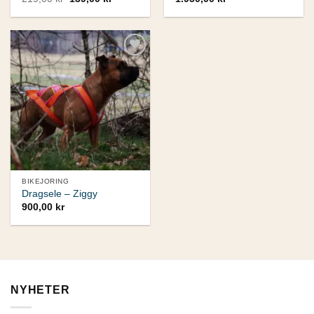
ursprungliga
nuvarande
priset
priset
var:
är:
219,00 kr.
139,00 kr.
Add to
wishlist
BIKEJORING
Dragsele – Ziggy
900,00
kr
NYHETER