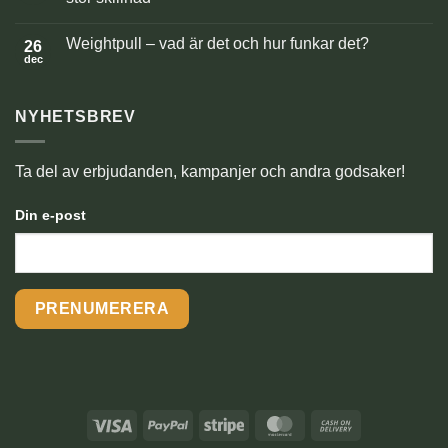
nyår
med
Inga
hund
kommentarer
Weightpull – vad är det och hur funkar det?
–
till
26
trygghet,
Nosaktivering
dec
Inga
rutiner
för
kommentarer
och
hund
till
skotträdsla
–
Weightpull
enkel
NYHETSBREV
–
berikning
vad
som
är
gör
det
stor
och
Ta del av erbjudanden, kampanjer och andra godsaker!
skillnad
hur
funkar
det?
Din e-post
Visa
PayPal
Stripe
MasterCard
Cash
On