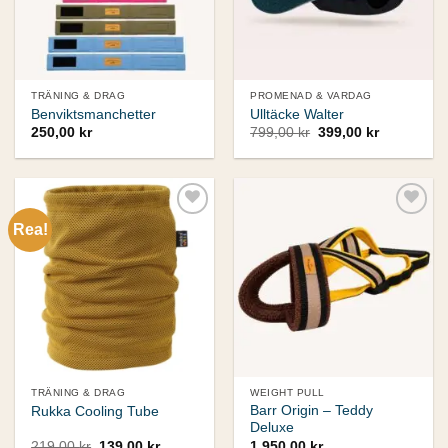
TRÄNING & DRAG
PROMENAD & VARDAG
Benviktsmanchetter
Ulltäcke Walter
Det
Det
250,00
kr
799,00
kr
399,00
kr
ursprungliga
nuvarande
priset
priset
var:
är:
799,00 kr.
399,00 kr.
Rea!
Add to
Add to
wishlist
wishlist
TRÄNING & DRAG
WEIGHT PULL
Barr Origin – Teddy
Rukka Cooling Tube
Deluxe
Det
Det
219,00
kr
139,00
kr
1.950,00
kr