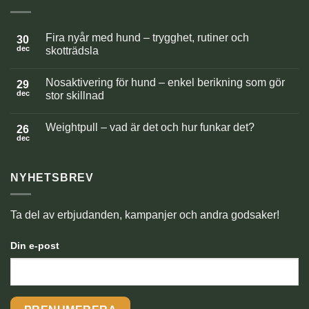
Fira nyår med hund – trygghet, rutiner och
30
dec
skotträdsla
Inga
kommentarer
Nosaktivering för hund – enkel berikning som gör
till
29
Fira
dec
stor skillnad
nyår
med
Inga
hund
kommentarer
Weightpull – vad är det och hur funkar det?
–
till
26
trygghet,
Nosaktivering
dec
Inga
rutiner
för
kommentarer
och
hund
till
skotträdsla
–
Weightpull
enkel
NYHETSBREV
–
berikning
vad
som
är
gör
det
stor
och
Ta del av erbjudanden, kampanjer och andra godsaker!
skillnad
hur
funkar
det?
Din e-post