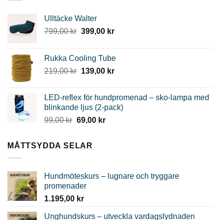
Ulltäcke Walter
Det
Det
799,00
kr
399,00
kr
ursprungliga
nuvarande
priset
priset
Rukka Cooling Tube
var:
är:
Det
Det
219,00
kr
139,00
kr
799,00 kr.
399,00 kr.
ursprungliga
nuvarande
priset
priset
LED-reflex för hundpromenad – sko-lampa med
var:
är:
blinkande ljus (2-pack)
219,00 kr.
139,00 kr.
Det
Det
99,00
kr
69,00
kr
ursprungliga
nuvarande
priset
priset
MÅTTSYDDA SELAR
var:
är:
99,00 kr.
69,00 kr.
Hundmöteskurs – lugnare och tryggare
promenader
1.195,00
kr
Unghundskurs – utveckla vardagslydnaden