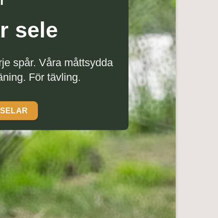
r
r sele
arje spår. Våra måttsydda
äning. För tävling.
DSELAR