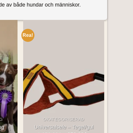
ade av både hundar och människor.
Rea!
Add to
Add to
wishlist
wishlist
G
OKATEGORISERAD
ug
Universalsele – Tegel/gul