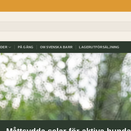
IDER
PÅ GÅNG
OM SVENSKA BARR
LAGERUTFÖRSÄLJNING