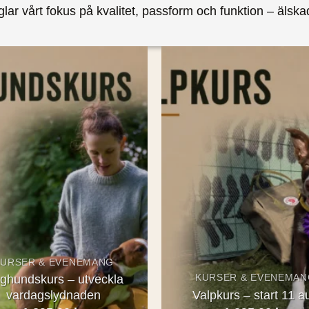
ar vårt fokus på kvalitet, passform och funktion – älsk
Add to
wishlist
KURSER & EVENEMANG
ghundskurs – utveckla
KURSER & EVENEMAN
vardagslydnaden
Valpkurs – start 11 a