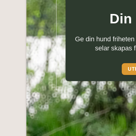
Din 
Ge din hund friheten 
selar skapas f
UT