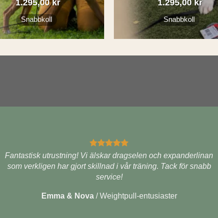
1.295,00
kr
1.295,00
kr
Snabbkoll
Snabbkoll
Fantastisk utrustning! Vi älskar dragselen och expanderlinan
som verkligen har gjort skillnad i vår träning. Tack för snabb
service!
Emma & Nova
/
Weightpull-entusiaster