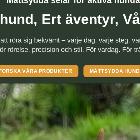
Måttsydda selar för aktiva hunda
hund, Ert äventyr, Vå
att röra sig bekvämt – varje dag, varje steg, v
ör rörelse, precision och stil. För vardag. För tr
FORSKA VÅRA PRODUKTER
MÅTTSYDDA HUN