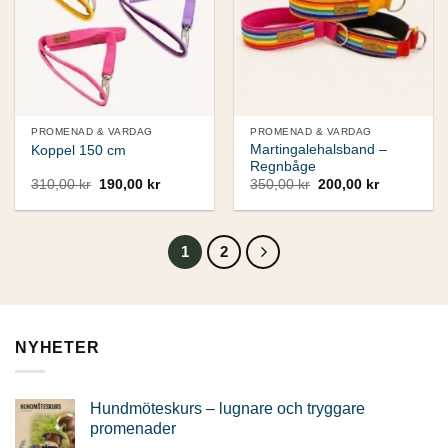
PROMENAD & VARDAG
PROMENAD & VARDAG
Martingalehalsband –
Koppel 150 cm
Regnbåge
Det
Det
Det
Det
310,00
kr
190,00
kr
350,00
kr
200,00
kr
ursprungliga
nuvarande
ursprungliga
nuvarande
priset
priset
priset
priset
var:
är:
var:
är:
310,00 kr.
190,00 kr.
350,00 kr.
200,00 kr.
1
2
NYHETER
Hundmöteskurs – lugnare och tryggare
promenader