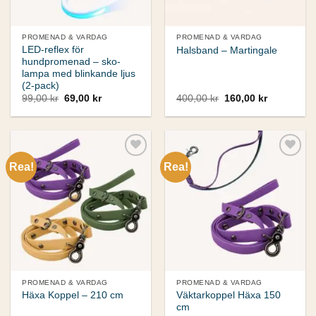
PROMENAD & VARDAG
PROMENAD & VARDAG
LED-reflex för
Halsband – Martingale
hundpromenad – sko-
lampa med blinkande ljus
(2-pack)
Det
Det
Det
Det
99,00
kr
69,00
kr
400,00
kr
160,00
kr
ursprungliga
nuvarande
ursprungliga
nuvarande
priset
priset
priset
priset
var:
är:
var:
är:
99,00 kr.
69,00 kr.
400,00 kr.
160,00 kr.
Rea!
Rea!
Add to
Add to
wishlist
wishlist
PROMENAD & VARDAG
PROMENAD & VARDAG
Väktarkoppel Häxa 150
Häxa Koppel – 210 cm
cm