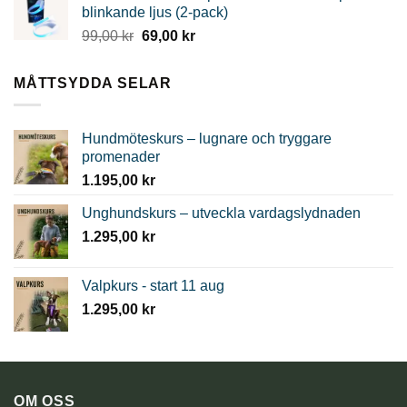
var:
är:
blinkande ljus (2-pack)
219,00 kr.
139,00 kr.
Det
Det
99,00
kr
69,00
kr
ursprungliga
nuvarande
priset
priset
MÅTTSYDDA SELAR
var:
är:
99,00 kr.
69,00 kr.
Hundmöteskurs – lugnare och tryggare
promenader
1.195,00
kr
Unghundskurs – utveckla vardagslydnaden
1.295,00
kr
Valpkurs - start 11 aug
1.295,00
kr
OM OSS