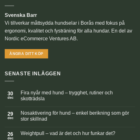
Svenska Barr
Vi tillverkar måttsydda hundselar i Borås med fokus på
ergonomi, kvalitet och fysträning för alla hundar. En del av
Nordic eCommerce Ventures AB.
ÅNGRA DITT KÖP
SENASTE INLÄGGEN
Fira nyår med hund – trygghet, rutiner och
30
dec
skotträdsla
Inga
kommentarer
Nosaktivering för hund – enkel berikning som gör
till
29
Fira
dec
stor skillnad
nyår
med
Inga
hund
kommentarer
Weightpull – vad är det och hur funkar det?
–
till
26
trygghet,
Nosaktivering
dec
Inga