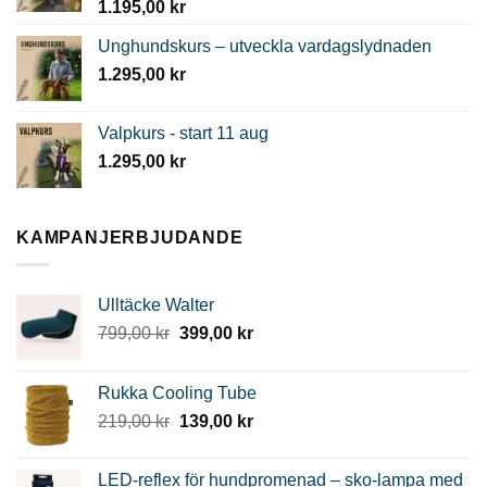
1.195,00
kr
Unghundskurs – utveckla vardagslydnaden
1.295,00
kr
Valpkurs - start 11 aug
1.295,00
kr
KAMPANJERBJUDANDE
Ulltäcke Walter
Det
Det
799,00
kr
399,00
kr
ursprungliga
nuvarande
priset
priset
Rukka Cooling Tube
var:
är:
Det
Det
219,00
kr
139,00
kr
799,00 kr.
399,00 kr.
ursprungliga
nuvarande
priset
priset
LED-reflex för hundpromenad – sko-lampa med