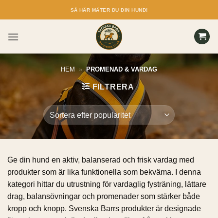
Skip
SÅ HÄR MÄTER DU DIN HUND!
to
content
HEM
»
PROMENAD & VARDAG
FILTRERA
Ge din hund en aktiv, balanserad och frisk vardag med
produkter som är lika funktionella som bekväma. I denna
kategori hittar du utrustning för vardaglig fysträning, lättare
drag, balansövningar och promenader som stärker både
kropp och knopp. Svenska Barrs produkter är designade