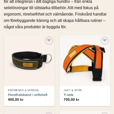
för att integreras i ditt dagliga hundliv – från enkla
selelösningar till slitstarka tillbehör. Allt med fokus på
ergonomi, rörelsefrihet och välmående. Friskvård handlar
om förebyggande träning och att skapa hållbara rutiner –
något våra produkter är byggda för.
Add to
Add to
wishlist
wishlist
PROMENAD & VARDAG
JAKT & SPÅR
Hundhalsband i softshell
Y-sele
400,00
kr
700,00
kr