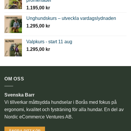
promenader
1.195,00
kr
Unghundskurs – utveckla vardagslydnaden
1.295,00
kr
Valpkurs - start 11 aug
1.295,00
kr
OM OSS
Svenska Barr
Vi tillverkar måttsydda hundselar i Borås med fokus på
ergonomi, kvalitet och fysträning för alla hundar. En del av
Nordic eCommerce Ventures AB.
ÅNGRA DITT KÖP