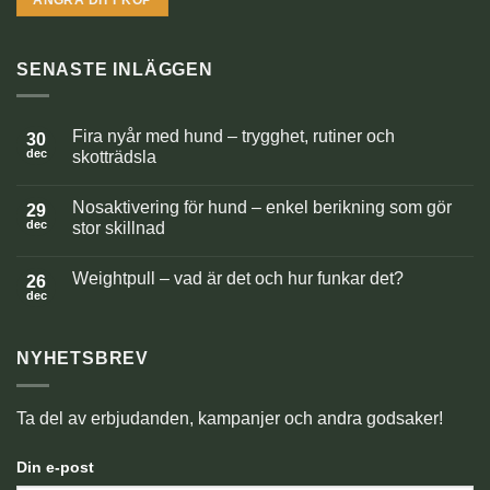
SENASTE INLÄGGEN
Fira nyår med hund – trygghet, rutiner och
30
dec
skotträdsla
Inga
kommentarer
Nosaktivering för hund – enkel berikning som gör
till
29
Fira
dec
stor skillnad
nyår
med
Inga
hund
kommentarer
Weightpull – vad är det och hur funkar det?
–
till
26
trygghet,
Nosaktivering
dec
Inga
rutiner
för
kommentarer
och
hund
till
skotträdsla
–
Weightpull
enkel
NYHETSBREV
–
berikning
vad
som
är
gör
det
stor
och
Ta del av erbjudanden, kampanjer och andra godsaker!
skillnad
hur
funkar
det?
Din e-post