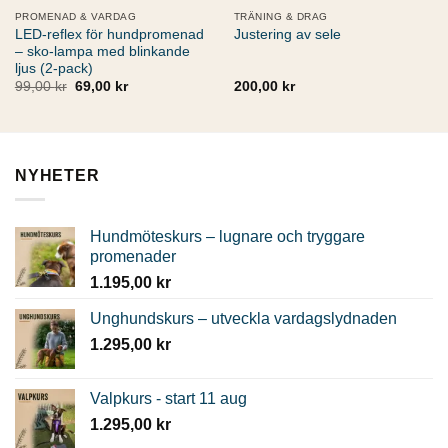
PROMENAD & VARDAG
TRÄNING & DRAG
LED-reflex för hundpromenad
Justering av sele
– sko-lampa med blinkande
ljus (2-pack)
Det
Det
99,00
kr
69,00
kr
200,00
kr
ursprungliga
nuvarande
priset
priset
var:
är:
99,00 kr.
69,00 kr.
NYHETER
Hundmöteskurs – lugnare och tryggare
promenader
1.195,00
kr
Unghundskurs – utveckla vardagslydnaden
1.295,00
kr
Valpkurs - start 11 aug
1.295,00
kr