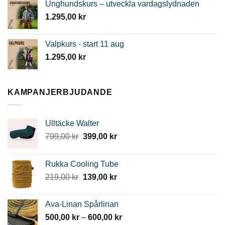
Unghundskurs – utveckla vardagslydnaden
1.295,00
kr
Valpkurs - start 11 aug
1.295,00
kr
KAMPANJERBJUDANDE
Ulltäcke Walter
Det
Det
799,00
kr
399,00
kr
ursprungliga
nuvarande
priset
priset
Rukka Cooling Tube
var:
är:
Det
Det
219,00
kr
139,00
kr
799,00 kr.
399,00 kr.
ursprungliga
nuvarande
priset
priset
Ava-Linan Spårlinan
var:
är:
Prisintervall:
500,00
kr
–
600,00
kr
219,00 kr.
139,00 kr.