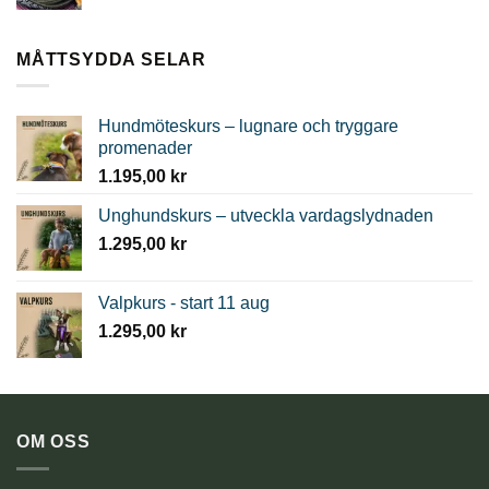
500,00 kr
till
600,00 kr
MÅTTSYDDA SELAR
Hundmöteskurs – lugnare och tryggare
promenader
1.195,00
kr
Unghundskurs – utveckla vardagslydnaden
1.295,00
kr
Valpkurs - start 11 aug
1.295,00
kr
OM OSS