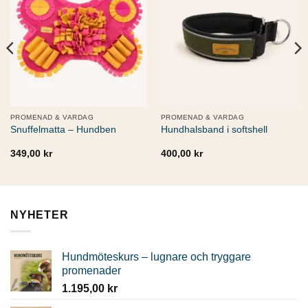
Add to
Add to
wishlist
wishlist
PROMENAD & VARDAG
PROMENAD & VARDAG
Snuffelmatta – Hundben
Hundhalsband i softshell
349,00
kr
400,00
kr
NYHETER
Hundmöteskurs – lugnare och tryggare
promenader
1.195,00
kr