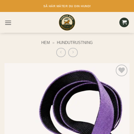
Skip
SÅ HÄR MÄTER DU DIN HUND!
to
content
HEM
»
HUNDUTRUSTNING
Add to
wishlist