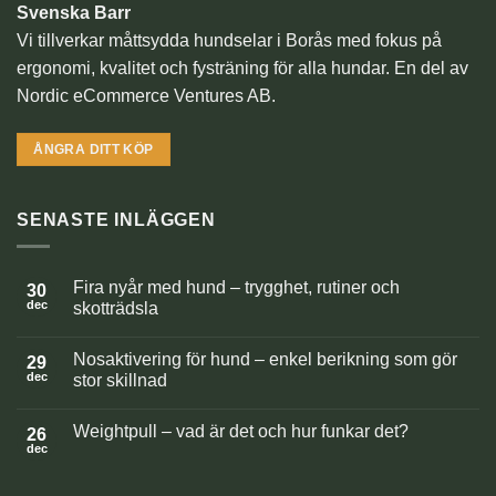
Svenska Barr
Vi tillverkar måttsydda hundselar i Borås med fokus på
ergonomi, kvalitet och fysträning för alla hundar. En del av
Nordic eCommerce Ventures AB.
ÅNGRA DITT KÖP
SENASTE INLÄGGEN
Fira nyår med hund – trygghet, rutiner och
30
dec
skotträdsla
Inga
kommentarer
Nosaktivering för hund – enkel berikning som gör
till
29
Fira
dec
stor skillnad
nyår
med
Inga
hund
kommentarer
Weightpull – vad är det och hur funkar det?
–
till
26
trygghet,
Nosaktivering
dec
Inga
rutiner
för
kommentarer
och
hund
till
skotträdsla
–