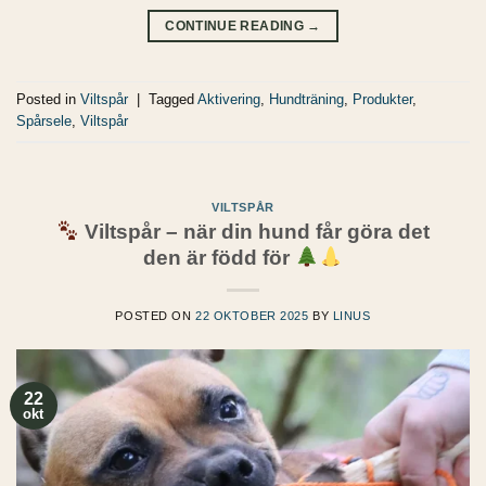
CONTINUE READING
→
Posted in
Viltspår
|
Tagged
Aktivering
,
Hundträning
,
Produkter
,
Spårsele
,
Viltspår
VILTSPÅR
Viltspår – när din hund får göra det
den är född för
POSTED ON
22 OKTOBER 2025
BY
LINUS
22
okt