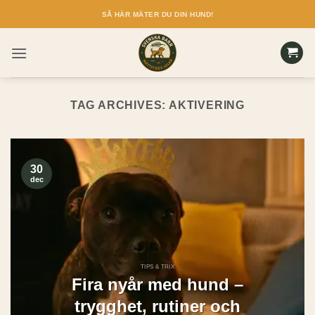
Skip
SÅ HÄR MÄTER DU DIN HUND!
to
content
TAG ARCHIVES:
AKTIVERING
30
dec
TIPS & TRIX
Fira nyår med hund –
trygghet, rutiner och