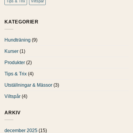
Tips & Trix
Viltspår
jul
tillsammans
KATEGORIER
Hundträning
(9)
Kurser
(1)
Produkter
(2)
Tips & Trix
(4)
Utställningar & Mässor
(3)
Viltspår
(4)
ARKIV
december 2025
(15)