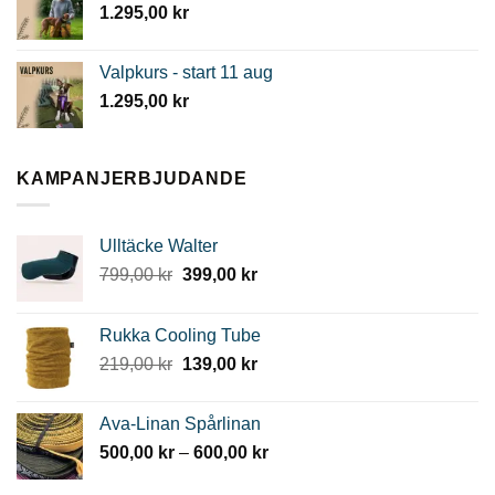
1.295,00
kr
Valpkurs - start 11 aug
1.295,00
kr
KAMPANJERBJUDANDE
Ulltäcke Walter
Det
Det
799,00
kr
399,00
kr
ursprungliga
nuvarande
priset
priset
Rukka Cooling Tube
var:
är:
Det
Det
219,00
kr
139,00
kr
799,00 kr.
399,00 kr.
ursprungliga
nuvarande
priset
priset
Ava-Linan Spårlinan
var:
är:
Prisintervall:
500,00
kr
–
600,00
kr
219,00 kr.
139,00 kr.
500,00 kr