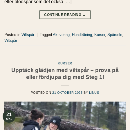
eller blodspår som det också […]
CONTINUE READING
→
Posted in
Viltspår
|
Tagged
Aktivering
,
Hundträning
,
Kurser
,
Spårsele
,
Viltspår
KURSER
Upptäck glädjen med viltspår – prova på
eller fördjupa dig med Steg 1!
POSTED ON
21 OKTOBER 2025
BY
LINUS
21
okt