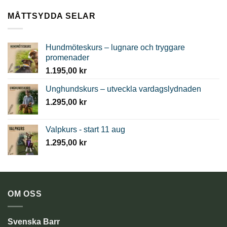
till
600,00 kr
MÅTTSYDDA SELAR
Hundmöteskurs – lugnare och tryggare
promenader
1.195,00
kr
Unghundskurs – utveckla vardagslydnaden
1.295,00
kr
Valpkurs - start 11 aug
1.295,00
kr
OM OSS
Svenska Barr