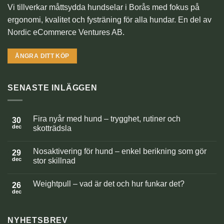
Vi tillverkar måttsydda hundselar i Borås med fokus på
ergonomi, kvalitet och fysträning för alla hundar. En del av
Nordic eCommerce Ventures AB.
ÅNGRA DITT KÖP
SENASTE INLÄGGEN
Fira nyår med hund – trygghet, rutiner och
30
dec
skotträdsla
Inga
kommentarer
Nosaktivering för hund – enkel berikning som gör
till
29
Fira
dec
stor skillnad
nyår
med
Inga
hund
kommentarer
Weightpull – vad är det och hur funkar det?
–
till
26
trygghet,
Nosaktivering
dec
Inga
rutiner
för
kommentarer
och
hund
till
skotträdsla
–
Weightpull
enkel
NYHETSBREV
–
berikning