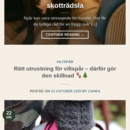
skotträdsla
Nyår kan vara stressande för hundar. Här får
du tydliga råd för en trygg nyår [...]
CONTINUE READING
→
VILTSPÅR
Rätt utrustning för viltspår – därför gör
den skillnad
POSTED ON
22 OKTOBER 2025
BY
LINNEA
22
okt