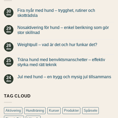
Fira nyår med hund – trygghet, rutiner och
30
dec
skotträdsla
Inga
kommentarer
Nosaktivering för hund – enkel berikning som gör
till
29
Fira
dec
stor skillnad
nyår
med
Inga
hund
kommentarer
Weightpull – vad är det och hur funkar det?
–
till
26
trygghet,
Nosaktivering
dec
Inga
rutiner
för
kommentarer
och
hund
till
skotträdsla
–
Träna hund med benviktsmanschetter – effektiv
25
Weightpull
enkel
–
dec
styrka med rätt teknik
berikning
vad
som
Inga
är
gör
kommentarer
det
stor
Jul med hund – en trygg och mysig jul tillsammans
till
24
och
skillnad
Träna
hur
dec
Inga
hund
funkar
kommentarer
med
det?
till
benviktsmanschetter
Jul
–
TAG CLOUD
med
effektiv
hund
styrka
–
med
en
rätt
trygg
Aktivering
Hundträning
Kurser
Produkter
Spårsele
teknik
och
mysig