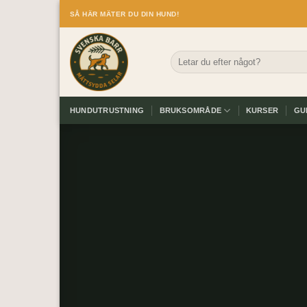
Skip
SÅ HÄR MÄTER DU DIN HUND!
to
content
Sök
efter:
HUNDUTRUSTNING
BRUKSOMRÅDE
KURSER
GU