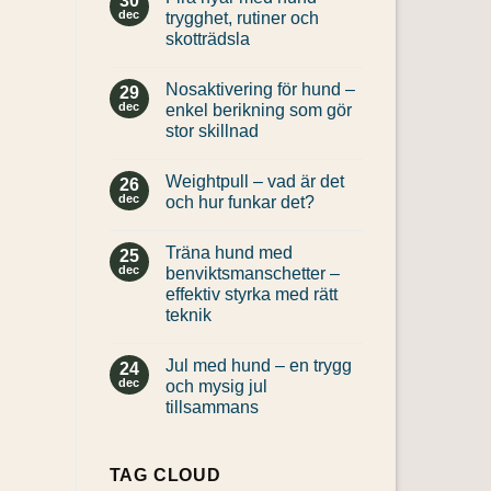
30
dec
trygghet, rutiner och
skotträdsla
Inga
kommentarer
Nosaktivering för hund –
till
29
Fira
dec
enkel berikning som gör
nyår
stor skillnad
med
hund
Inga
–
kommentarer
trygghet,
Weightpull – vad är det
till
26
rutiner
Nosaktivering
dec
och hur funkar det?
och
för
skotträdsla
hund
Inga
–
kommentarer
Träna hund med
enkel
till
25
berikning
Weightpull
dec
benviktsmanschetter –
som
–
effektiv styrka med rätt
gör
vad
stor
är
teknik
skillnad
det
och
Inga
hur
kommentarer
Jul med hund – en trygg
till
24
funkar
Träna
det?
dec
och mysig jul
hund
tillsammans
med
benviktsmanschetter
Inga
–
kommentarer
effektiv
till
styrka
Jul
TAG CLOUD
med
med