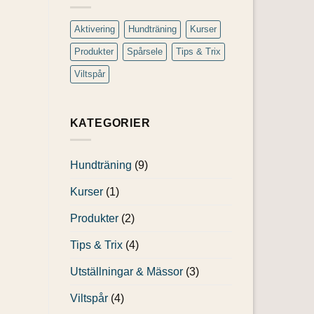
rätt
hund
teknik
–
en
Aktivering
Hundträning
Kurser
trygg
och
Produkter
Spårsele
Tips & Trix
mysig
jul
tillsammans
Viltspår
KATEGORIER
Hundträning
(9)
Kurser
(1)
Produkter
(2)
Tips & Trix
(4)
Utställningar & Mässor
(3)
Viltspår
(4)