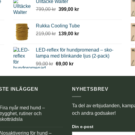
e
Ulltäcke Walter
Det
Det
799,00
kr
399,00
kr
ursprungliga
nuvarande
priset
priset
Rukka Cooling Tube
var:
är:
Det
Det
219,00
kr
139,00
kr
799,00 kr.
399,00 kr.
ursprungliga
nuvarande
priset
priset
LED-reflex för hundpromenad – sko-
var:
är:
lampa med blinkande ljus (2-pack)
219,00 kr.
139,00 kr.
Det
Det
99,00
kr
69,00
kr
ursprungliga
nuvarande
priset
priset
var:
är:
99,00 kr.
69,00 kr.
STE INLÄGGEN
NYHETSBREV
Ta del av erbjudanden, kamp
Fira nyår med hund –
och andra godsaker!
trygghet, rutiner och
skotträdsla
Inga
Din e-post
kommentarer
Nosaktivering för hund –
ll