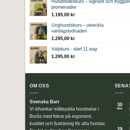
Hundmöteskurs – lugnare och tryggar
promenader
1.195,00
kr
Unghundskurs – utveckla
vardagslydnaden
1.295,00
kr
Valpkurs - start 11 aug
1.295,00
kr
OM OSS
SENA
Svenska Barr
30
Vi tillverkar måttsydda hundselar i
dec
Borås med fokus på ergonomi,
kvalitet och fysträning för alla hundar.
ti
29