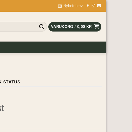
Nyhetsbrev
VARUKORG /
0,00
KR
K STATUS
t