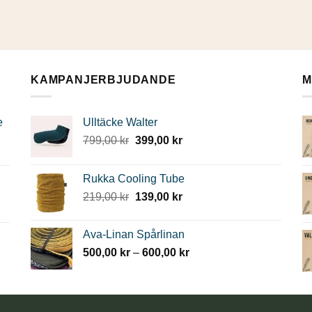
KAMPANJERBJUDANDE
M
e
Ulltäcke Walter
Det
Det
799,00
kr
399,00
kr
ursprungliga
nuvarande
priset
priset
Rukka Cooling Tube
var:
är:
Det
Det
219,00
kr
139,00
kr
799,00 kr.
399,00 kr.
ursprungliga
nuvarande
priset
priset
Ava-Linan Spårlinan
var:
är:
Prisintervall:
500,00
kr
–
600,00
kr
219,00 kr.
139,00 kr.
500,00 kr
till
600,00 kr