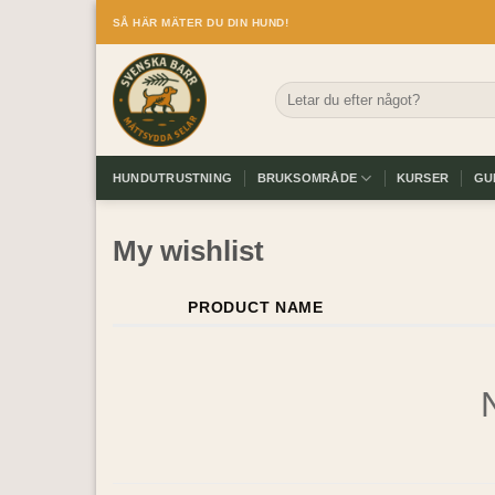
Skip
SÅ HÄR MÄTER DU DIN HUND!
to
content
Sök
efter:
HUNDUTRUSTNING
BRUKSOMRÅDE
KURSER
GU
My wishlist
PRODUCT NAME