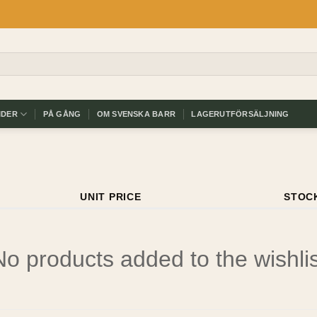
IDER
PÅ GÅNG
OM SVENSKA BARR
LAGERUTFÖRSÄLJNING
UNIT PRICE
STOC
No products added to the wishlis