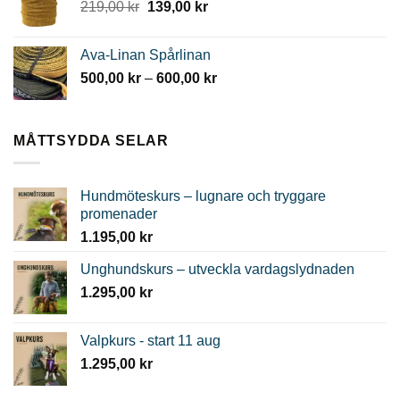
Det
Det
219,00
kr
139,00
kr
799,00 kr.
399,00 kr.
ursprungliga
nuvarande
priset
priset
Ava-Linan Spårlinan
var:
är:
Prisintervall:
500,00
kr
–
600,00
kr
219,00 kr.
139,00 kr.
500,00 kr
till
600,00 kr
MÅTTSYDDA SELAR
Hundmöteskurs – lugnare och tryggare
promenader
1.195,00
kr
Unghundskurs – utveckla vardagslydnaden
1.295,00
kr
Valpkurs - start 11 aug
1.295,00
kr