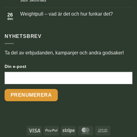
nyår
med
Inga
hund
kommentarer
Weightpull – vad är det och hur funkar det?
–
till
26
trygghet,
Nosaktivering
dec
Inga
rutiner
för
kommentarer
och
hund
till
skotträdsla
–
Weightpull
enkel
NYHETSBREV
–
berikning
vad
som
är
gör
det
stor
och
Ta del av erbjudanden, kampanjer och andra godsaker!
skillnad
hur
funkar
det?
Din e-post
Visa
PayPal
Stripe
MasterCard
Cash