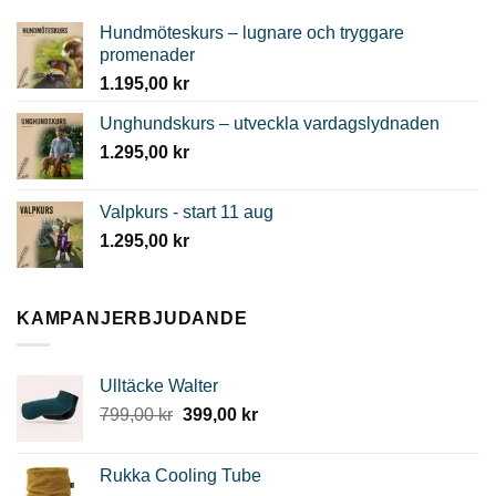
Hundmöteskurs – lugnare och tryggare
promenader
1.195,00
kr
Unghundskurs – utveckla vardagslydnaden
1.295,00
kr
Valpkurs - start 11 aug
1.295,00
kr
KAMPANJERBJUDANDE
Ulltäcke Walter
Det
Det
799,00
kr
399,00
kr
ursprungliga
nuvarande
priset
priset
Rukka Cooling Tube
var:
är: