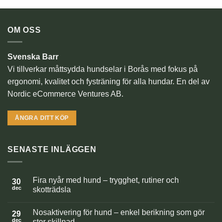
OM OSS
Svenska Barr
Vi tillverkar måttsydda hundselar i Borås med fokus på
ergonomi, kvalitet och fysträning för alla hundar. En del av
Nordic eCommerce Ventures AB.
ÅNGRA DITT KÖP
SENASTE INLÄGGEN
Fira nyår med hund – trygghet, rutiner och
30
dec
skotträdsla
Inga
kommentarer
Nosaktivering för hund – enkel berikning som gör
till
29
Fira
dec
stor skillnad