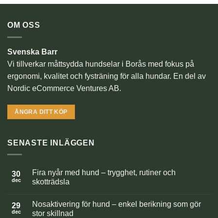
OM OSS
Svenska Barr
Vi tillverkar måttsydda hundselar i Borås med fokus på
ergonomi, kvalitet och fysträning för alla hundar. En del av
Nordic eCommerce Ventures AB.
ÅNGRA DITT KÖP
SENASTE INLÄGGEN
Fira nyår med hund – trygghet, rutiner och
30
dec
skotträdsla
Inga
kommentarer
Nosaktivering för hund – enkel berikning som gör
till
29
Fira
dec
stor skillnad
nyår