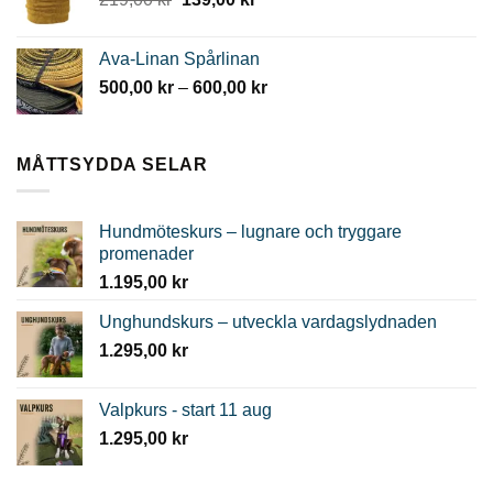
799,00 kr.
399,00 kr.
ursprungliga
nuvarande
priset
priset
Ava-Linan Spårlinan
var:
är:
Prisintervall:
500,00
kr
–
600,00
kr
219,00 kr.
139,00 kr.
500,00 kr
till
600,00 kr
MÅTTSYDDA SELAR
Hundmöteskurs – lugnare och tryggare
promenader
1.195,00
kr
Unghundskurs – utveckla vardagslydnaden
1.295,00
kr
Valpkurs - start 11 aug
1.295,00
kr