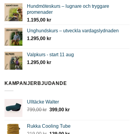
Hundmöteskurs – lugnare och tryggare
promenader
1.195,00
kr
Unghundskurs – utveckla vardagslydnaden
1.295,00
kr
Valpkurs - start 11 aug
1.295,00
kr
KAMPANJERBJUDANDE
Ulltäcke Walter
Det
Det
799,00
kr
399,00
kr
ursprungliga
nuvarande
priset
priset
Rukka Cooling Tube
var:
är:
Det
Det
219,00
kr
139,00
kr