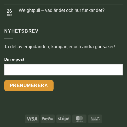
med
Inga
hund
kommentarer
Weightpull – vad är det och hur funkar det?
–
till
26
trygghet,
Nosaktivering
dec
Inga
rutiner
för
kommentarer
och
hund
till
skotträdsla
–
Weightpull
enkel
NYHETSBREV
–
berikning
vad
som
är
gör
det
stor
och
Ta del av erbjudanden, kampanjer och andra godsaker!
skillnad
hur
funkar
det?
Din e-post
Visa
PayPal
Stripe
MasterCard
Cash
On