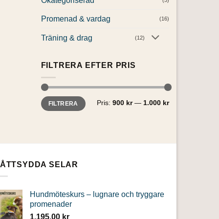
Okategoriserad
(5)
Promenad & vardag
(16)
Träning & drag
(12)
FILTRERA EFTER PRIS
Min
Max
Pris:
900 kr
—
1.000 kr
FILTRERA
pris
pris
ÅTTSYDDA SELAR
Hundmöteskurs – lugnare och tryggare
promenader
1.195,00
kr