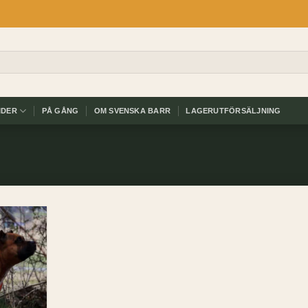
IDER
PÅ GÅNG
OM SVENSKA BARR
LAGERUTFÖRSÄLJNING
Add to
wishlist