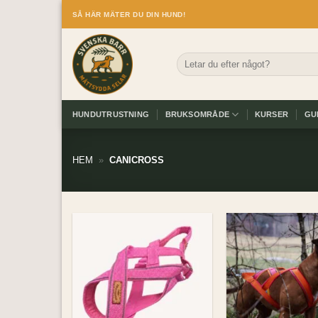
Skip
SÅ HÄR MÄTER DU DIN HUND!
to
content
Sök
efter:
HUNDUTRUSTNING
BRUKSOMRÅDE
KURSER
GU
HEM
»
CANICROSS
Add to
wishlist