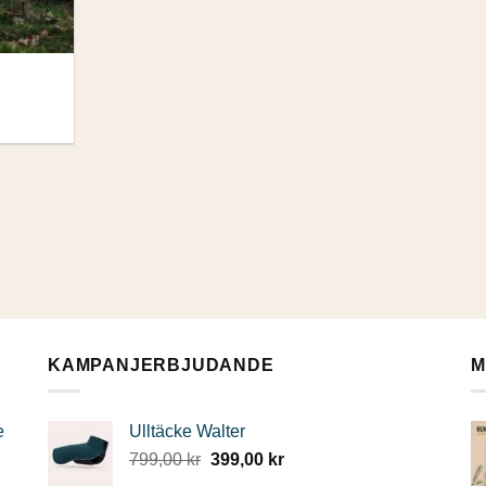
KAMPANJERBJUDANDE
M
e
Ulltäcke Walter
Det
Det
799,00
kr
399,00
kr
ursprungliga
nuvarande