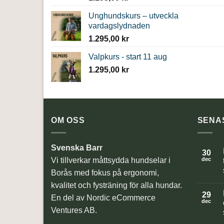
Unghundskurs – utveckla
vardagslydnaden
1.295,00
kr
Valpkurs - start 11 aug
1.295,00
kr
OM OSS
SENA
Svenska Barr
30
Vi tillverkar måttsydda hundselar i
dec
Borås med fokus på ergonomi,
kvalitet och fysträning för alla hundar.
ti
29
En del av Nordic eCommerce
dec
Ventures AB.