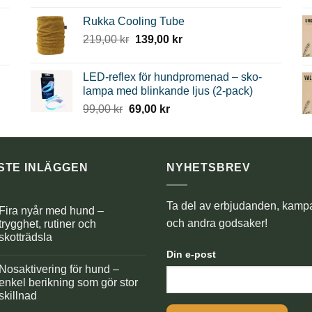
priset
priset
Rukka Cooling Tube
var:
är:
Det
Det
219,00
kr
139,00
kr
799,00 kr.
399,00 kr.
ursprungliga
nuvarande
priset
priset
LED-reflex för hundpromenad – sko-
var:
är:
lampa med blinkande ljus (2-pack)
219,00 kr.
139,00 kr.
Det
Det
99,00
kr
69,00
kr
ursprungliga
nuvarande
priset
priset
var:
är:
99,00 kr.
69,00 kr.
STE INLÄGGEN
NYHETSBREV
Ta del av erbjudanden, kamp
Fira nyår med hund –
och andra godsaker!
trygghet, rutiner och
skotträdsla
Inga
Din e-post
kommentarer
Nosaktivering för hund –
ll
Fira
enkel berikning som gör stor
nyår
skillnad
med
hund
Inga