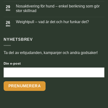
Inga
kommentarer
Nosaktivering för hund – enkel berikning som gör
till
29
Fira
dec
stor skillnad
nyår
med
Inga
hund
kommentarer
Weightpull – vad är det och hur funkar det?
–
till
26
trygghet,
Nosaktivering
dec
Inga
rutiner
för
kommentarer
och
hund
till
skotträdsla
–
Weightpull
enkel
NYHETSBREV
–
berikning
vad
som
är
gör
det
stor
och
Ta del av erbjudanden, kampanjer och andra godsaker!
skillnad
hur
funkar
det?
Din e-post