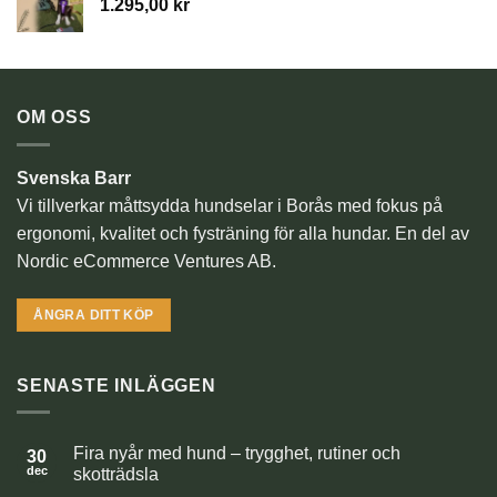
1.295,00
kr
OM OSS
Svenska Barr
Vi tillverkar måttsydda hundselar i Borås med fokus på
ergonomi, kvalitet och fysträning för alla hundar. En del av
Nordic eCommerce Ventures AB.
ÅNGRA DITT KÖP
SENASTE INLÄGGEN
Fira nyår med hund – trygghet, rutiner och
30
dec
skotträdsla