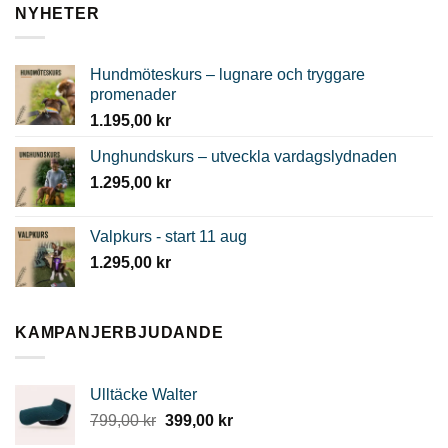
NYHETER
Hundmöteskurs – lugnare och tryggare
promenader
1.195,00
kr
Unghundskurs – utveckla vardagslydnaden
1.295,00
kr
Valpkurs - start 11 aug
1.295,00
kr
KAMPANJERBJUDANDE
Ulltäcke Walter
Det
Det
799,00
kr
399,00
kr
ursprungliga
nuvarande