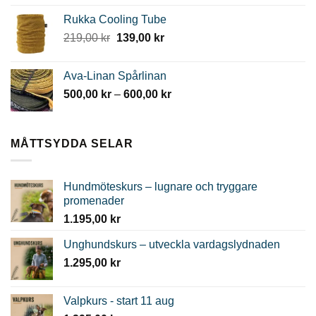
priset
priset
Rukka Cooling Tube
var:
är:
Det
Det
219,00
kr
139,00
kr
799,00 kr.
399,00 kr.
ursprungliga
nuvarande
priset
priset
Ava-Linan Spårlinan
var:
är:
Prisintervall:
500,00
kr
–
600,00
kr
219,00 kr.
139,00 kr.
500,00 kr
till
600,00 kr
MÅTTSYDDA SELAR
Hundmöteskurs – lugnare och tryggare
promenader
1.195,00
kr
Unghundskurs – utveckla vardagslydnaden
1.295,00
kr
Valpkurs - start 11 aug