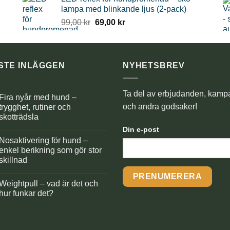
var:
är:
lampa med blinkande ljus (2-pack)
219,00 kr.
139,00 kr.
Det
Det
99,00
kr
69,00
kr
ursprungliga
nuvarande
priset
priset
var:
är:
99,00 kr.
69,00 kr.
STE INLÄGGEN
NYHETSBREV
Ta del av erbjudanden, kamp
Fira nyår med hund –
och andra godsaker!
trygghet, rutiner och
skotträdsla
Inga
Din e-post
kommentarer
Nosaktivering för hund –
ll
Fira
enkel berikning som gör stor
nyår
skillnad
med
hund
Inga
–
kommentarer
trygghet,
Weightpull – vad är det och
ll
utiner
Nosaktivering
hur funkar det?
och
ör
skotträdsla
hund
Inga
–
kommentarer
enkel
ll
berikning
Weightpull
som
–