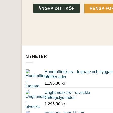
RENSA FO
NYHETER
Hundmöteskurs – lugnare och tryggar
promenader
1.195,00
kr
Unghundskurs – utveckla
vardagslydnaden
1.295,00
kr