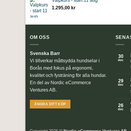
Valpkurs - start 11 aug
1.295,00
kr
OM OSS
SENA
Svenska Barr
30
Vi tillverkar måttsydda hundselar i
dec
Borås med fokus på ergonomi,
kvalitet och fysträning för alla hundar.
ti
29
En del av Nordic eCommerce
dec
Ventures AB.
ÅNGRA DITT KÖP
ti
26
r
dec
f
ti
Copyright 2026 ©
Nordic eCommerce Ventures AB