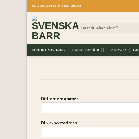
Skip
SÅ HÄR MÄTER DU DIN HUND!
to
content
Sök
efter:
HUNDUTRUSTNING
BRUKSOMRÅDE
KURSER
GU
Ditt ordernummer
Din e-postadress