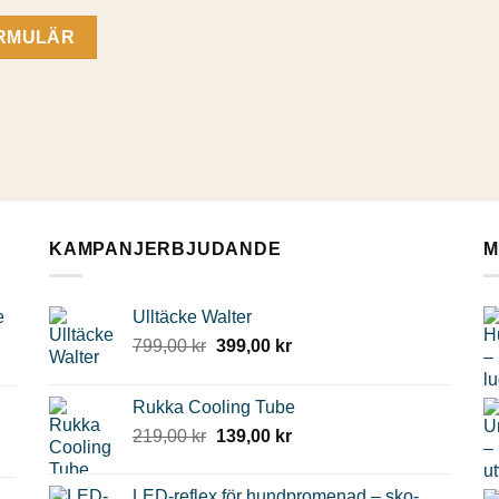
RMULÄR
KAMPANJERBJUDANDE
M
e
Ulltäcke Walter
Det
Det
799,00
kr
399,00
kr
ursprungliga
nuvarande
priset
priset
Rukka Cooling Tube
var:
är:
Det
Det
219,00
kr
139,00
kr
799,00 kr.
399,00 kr.
ursprungliga
nuvarande
priset
priset
LED-reflex för hundpromenad – sko-