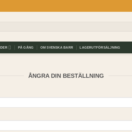
IDER
PÅ GÅNG
OM SVENSKA BARR
LAGERUTFÖRSÄLJNING
ÅNGRA DIN BESTÄLLNING