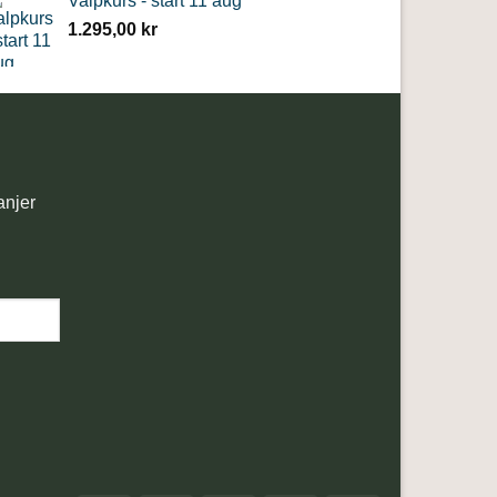
Valpkurs - start 11 aug
1.295,00
kr
anjer